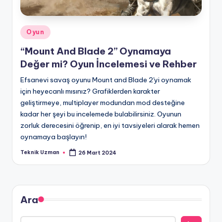
Posted
Oyun
in
“Mount And Blade 2” Oynamaya
Değer mi? Oyun İncelemesi ve Rehber
Efsanevi savaş oyunu Mount and Blade 2'yi oynamak
için heyecanlı mısınız? Grafiklerden karakter
geliştirmeye, multiplayer modundan mod desteğine
kadar her şeyi bu incelemede bulabilirsiniz. Oyunun
zorluk derecesini öğrenip, en iyi tavsiyeleri alarak hemen
oynamaya başlayın!
Teknik Uzman
26 Mart 2024
Posted
by
Ara