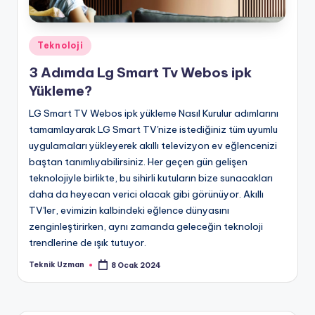
Posted
Teknoloji
in
3 Adımda Lg Smart Tv Webos ipk
Yükleme?
LG Smart TV Webos ipk yükleme Nasıl Kurulur adımlarını
tamamlayarak LG Smart TV'nize istediğiniz tüm uyumlu
uygulamaları yükleyerek akıllı televizyon ev eğlencenizi
baştan tanımlıyabilirsiniz. Her geçen gün gelişen
teknolojiyle birlikte, bu sihirli kutuların bize sunacakları
daha da heyecan verici olacak gibi görünüyor. Akıllı
TV'ler, evimizin kalbindeki eğlence dünyasını
zenginleştirirken, aynı zamanda geleceğin teknoloji
trendlerine de ışık tutuyor.
Teknik Uzman
8 Ocak 2024
Posted
by