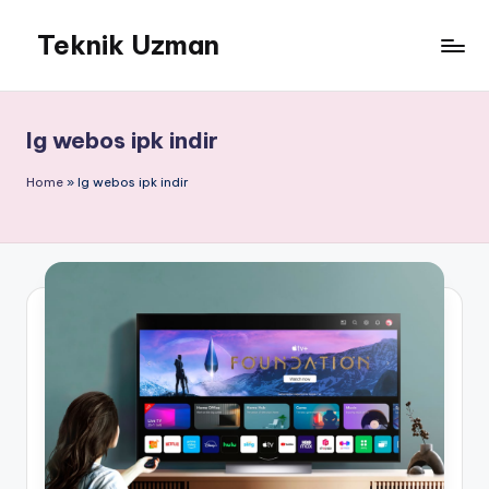
Teknik Uzman
Skip
to
content
lg webos ipk indir
Home
»
lg webos ipk indir