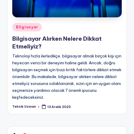
Posted
Bilgisayar
in
Bilgisayar Alırken Nelere Dikkat
Etmeliyiz?
Teknoloji hızla ilerledikçe, bilgisayar almak birçok kişi için
heyecan verici bir deneyim haline geldi. Ancak, doğru
bilgisayarı seçmek için bazı kritik faktörlere dikkat etmek
önemlidir. Bu makalede, bilgisayar alırken nelere dikkat
etmeliyiz sorusuna odaklanarak, sizin için en uygun olanı
seçmenize yardımcı olacak 7 önemli ipucunu
keşfedeceksiniz.
Teknik Uzman
13 Aralık 2023
Posted
by