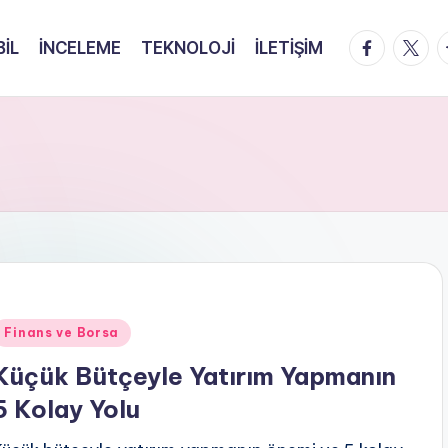
facebook.
twitte
t
İL
İNCELEME
TEKNOLOJİ
İLETİŞİM
Posted
Finans ve Borsa
n
Küçük Bütçeyle Yatırım Yapmanın
5 Kolay Yolu