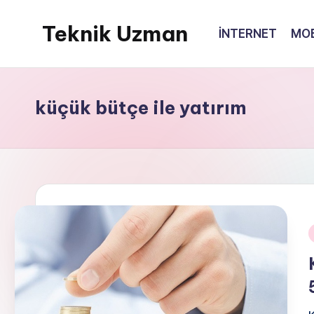
Teknik Uzman
İNTERNET
MOB
Skip
to
content
küçük bütçe ile yatırım
i