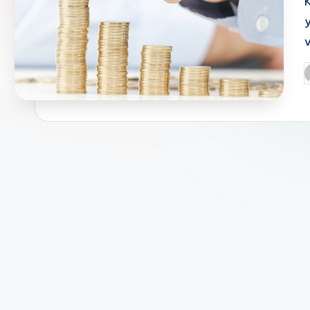
v
P
b