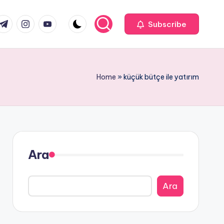
com
r.com
.me
instagram.com
youtube.com
Subscribe
Home
»
küçük bütçe ile yatırım
Ara
Ara