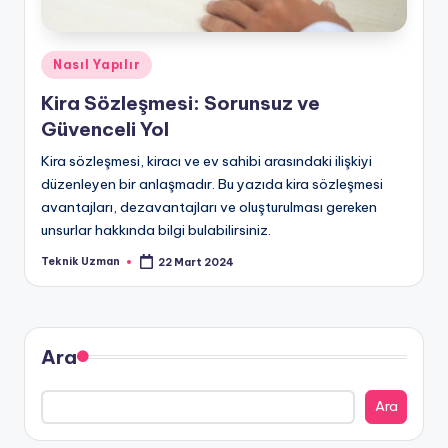
Posted
Nasıl Yapılır
in
Kira Sözleşmesi: Sorunsuz ve
Güvenceli Yol
Kira sözleşmesi, kiracı ve ev sahibi arasındaki ilişkiyi
düzenleyen bir anlaşmadır. Bu yazıda kira sözleşmesi
avantajları, dezavantajları ve oluşturulması gereken
unsurlar hakkında bilgi bulabilirsiniz.
Teknik Uzman
22 Mart 2024
Posted
by
Ara
Ara