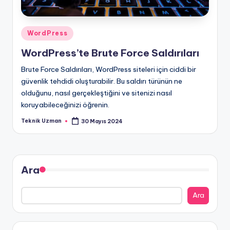
Posted
WordPress
in
WordPress’te Brute Force Saldırıları
Brute Force Saldırıları, WordPress siteleri için ciddi bir
güvenlik tehdidi oluşturabilir. Bu saldırı türünün ne
olduğunu, nasıl gerçekleştiğini ve sitenizi nasıl
koruyabileceğinizi öğrenin.
Teknik Uzman
30 Mayıs 2024
Posted
by
Ara
Ara