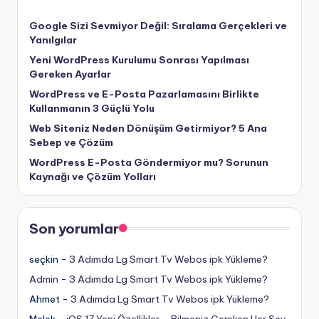
Google Sizi Sevmiyor Değil: Sıralama Gerçekleri ve
Yanılgılar
Yeni WordPress Kurulumu Sonrası Yapılması
Gereken Ayarlar
WordPress ve E-Posta Pazarlamasını Birlikte
Kullanmanın 3 Güçlü Yolu
Web Siteniz Neden Dönüşüm Getirmiyor? 5 Ana
Sebep ve Çözüm
WordPress E-Posta Göndermiyor mu? Sorunun
Kaynağı ve Çözüm Yolları
Son yorumlar
seçkin
-
3 Adımda Lg Smart Tv Webos ipk Yükleme?
Admin
-
3 Adımda Lg Smart Tv Webos ipk Yükleme?
Ahmet
-
3 Adımda Lg Smart Tv Webos ipk Yükleme?
Melek
-
iOS 17 Yeni Özellikler – Bilmeniz Gereken Her Şey