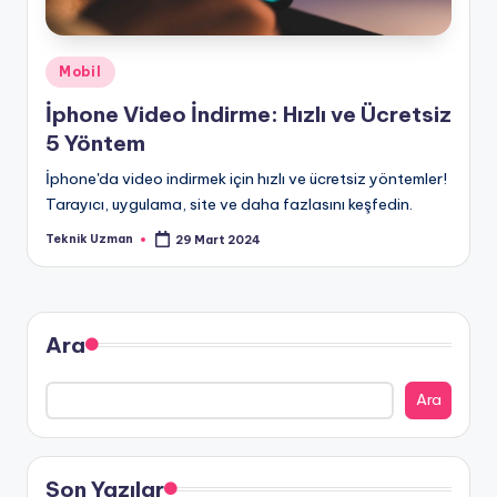
Posted
Mobil
in
İphone Video İndirme: Hızlı ve Ücretsiz
5 Yöntem
İphone'da video indirmek için hızlı ve ücretsiz yöntemler!
Tarayıcı, uygulama, site ve daha fazlasını keşfedin.
Teknik Uzman
29 Mart 2024
Posted
by
Ara
Ara
Son Yazılar