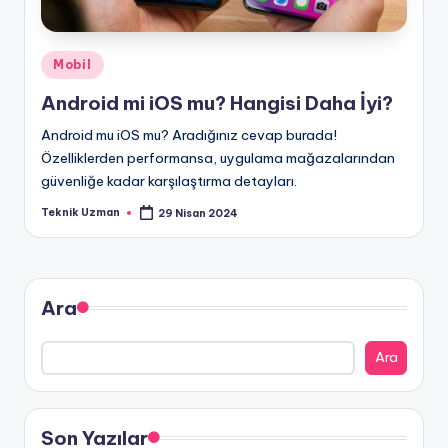
Posted
Mobil
in
Android mi iOS mu? Hangisi Daha İyi?
Android mu iOS mu? Aradığınız cevap burada!
Özelliklerden performansa, uygulama mağazalarından
güvenliğe kadar karşılaştırma detayları.
Teknik Uzman
29 Nisan 2024
Posted
by
Ara
Ara
Son Yazılar