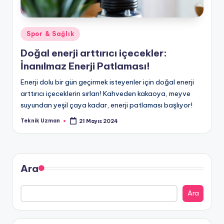
Posted
Spor & Sağlık
in
Doğal enerji arttırıcı içecekler:
İnanılmaz Enerji Patlaması!
Enerji dolu bir gün geçirmek isteyenler için doğal enerji
arttırıcı içeceklerin sırları! Kahveden kakaoya, meyve
suyundan yeşil çaya kadar, enerji patlaması başlıyor!
Teknik Uzman
21 Mayıs 2024
Posted
by
Ara
Ara