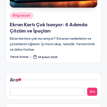
Posted
Bilgisayar
in
Ekran Kartı Çok Isınıyor: 6 Adımda
Çözüm ve İpuçları
Ekran kartınız çok mu ısınıyor? Sorunun nedenlerini ve
çözümlerini öğrenin. İyi hava akışı, temizlik, fan kontrolü
ve daha fazlası.
Teknik Uzman
26 Şubat 2024
Posted
by
Ara
Ara