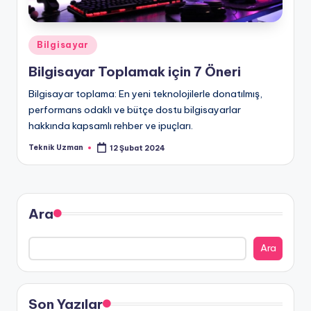
Posted
Bilgisayar
in
Bilgisayar Toplamak için 7 Öneri
Bilgisayar toplama: En yeni teknolojilerle donatılmış,
performans odaklı ve bütçe dostu bilgisayarlar
hakkında kapsamlı rehber ve ipuçları.
Teknik Uzman
12 Şubat 2024
Posted
by
Ara
Ara
Son Yazılar